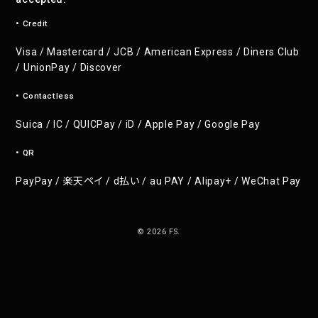
• Credit
Visa / Mastercard / JCB / American Express / Diners Club
/ UnionPay / Discover
• Contactless
Suica / IC / QUICPay / iD / Apple Pay / Google Pay
• QR
PayPay / 楽天ペイ / d払い / au PAY / Alipay+ / WeChat Pay
© 2026 FS.