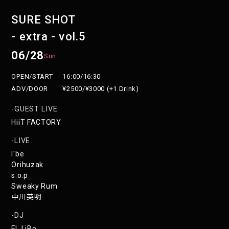
SURE SHOT
- extra - vol.5
06/28
Sun
OPEN/START
16:00/16:30
ADV/DOOR
¥2500/¥3000 (+1 Drink)
GUEST LIVE
HiiT FACTORY
LIVE
I'be
Orihuzak
s.o.p
Sweaky Rum
中川英明
DJ
FL.LiBo