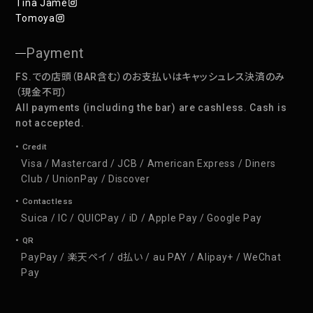
Tina Jame
Tomoya
Payment
FS.での店頭（BAR含む）のお支払いはキャッシュレス決済のみ
（現金不可）
All payments (including the bar) are cashless. Cash is
not accepted.
• Credit
Visa / Mastercard / JCB / American Express / Diners
Club / UnionPay / Discover
• Contactless
Suica / IC / QUICPay / iD / Apple Pay / Google Pay
• QR
PayPay / 楽天ペイ / d払い / au PAY / Alipay+ / WeChat
Pay