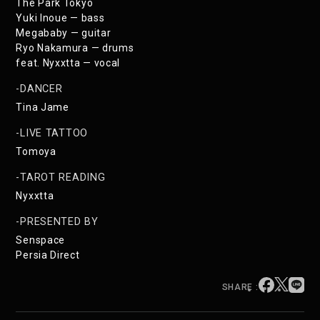
The Park Tokyo
Yuki Inoue — bass
Megababy — guitar
Ryo Nakamura — drums
feat. Nyxxtta — vocal
DANCER
Tina Jame
LIVE TATTOO
Tomoya
TAROT READING
Nyxxtta
PRESENTED BY
Senspace
Persia Direct
SHARE :