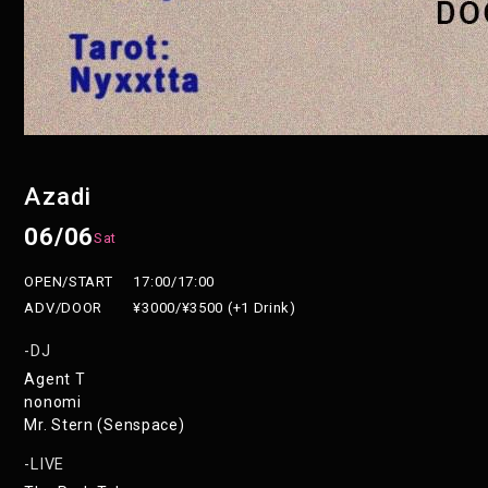
Azadi
06/06
Sat
OPEN/START
17:00/17:00
ADV/DOOR
¥3000/¥3500 (+1 Drink)
DJ
Agent T
nonomi
Mr. Stern (Senspace)
LIVE